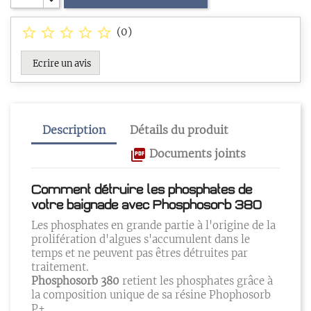
star_border
star_border
star_border
star_border
star_border
(
0
)
Ecrire un avis
Description
Détails du produit
picture_as_pdf
Documents joints
Comment détruire les phosphates de
votre baignade avec Phosphosorb 380
Les phosphates en grande partie à l'origine de la
prolifération d'algues s'accumulent dans le
temps et ne peuvent pas êtres détruites par
traitement.
Phosphosorb 380
retient les phosphates grâce à
la composition unique de sa résine Phophosorb
P+.