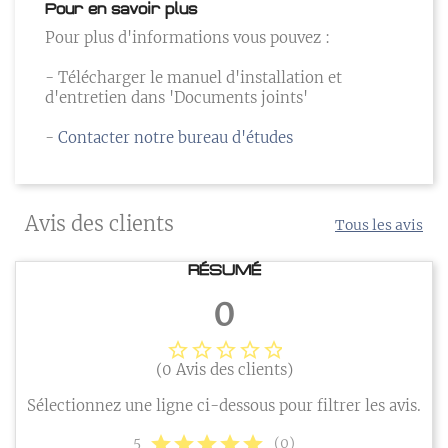
Pour en savoir plus
Pour plus d'informations vous pouvez :
- Télécharger le manuel d'installation et
d'entretien dans 'Documents joints'
-
Contacter notre bureau d'études
Avis des clients
Tous les avis
RÉSUMÉ
0
star_border
star_border
star_border
star_border
star_border
(0 Avis des clients)
Sélectionnez une ligne ci-dessous pour filtrer les avis.
star
star
star
star
star
5
(0)