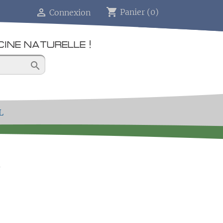
shopping_cart

Panier
(0)
Connexion
INE NATURELLE !

L
.